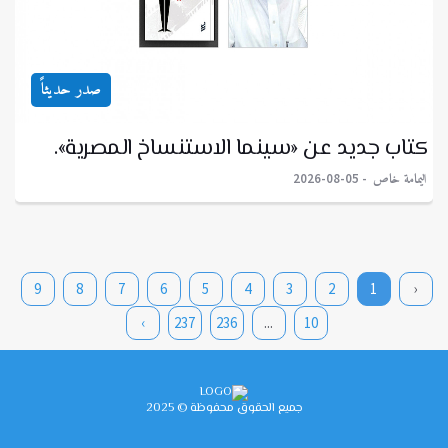
صدر حديثاً
كتاب جديد عن «سينما الاستنساخ المصرية».
اليمامة خاص
2026-08-05
9
8
7
6
5
4
3
2
1
‹
›
237
236
...
10
جميع الحقوق محفوظة © 2025