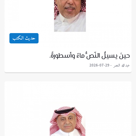
حديث الكتب
حينَ يسيلُ النّصُّ ماءً وأسطورةً.
عبدالله النصر
2026-07-29