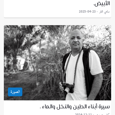
الأبيض.
سامي التتر
2025-04-23
الصورة
سيرة أبناء الطين والنخل والماء .
كفى عسيري
2024-12-11