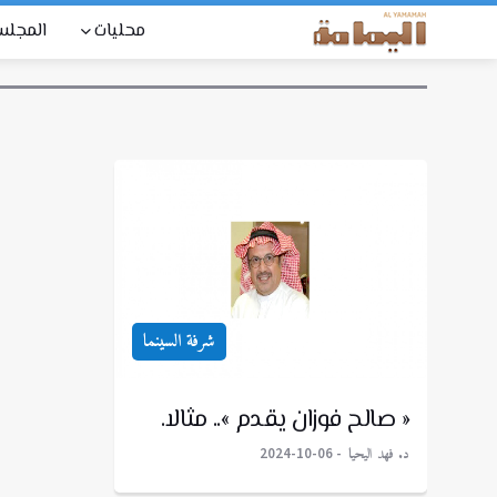
محليات
المجل
شرفة السينما
« صالح فوزان يقدم ».. مثالا.
د. فهد اليحيا
2024-10-06