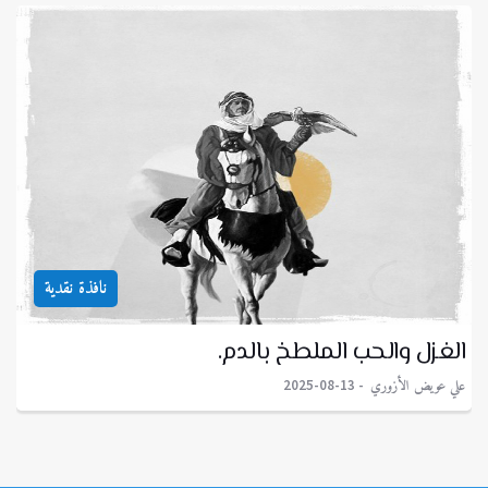
نافذة نقدية
الغزل والحب الملطخ بالدم.
علي عويض الأزوري
2025-08-13