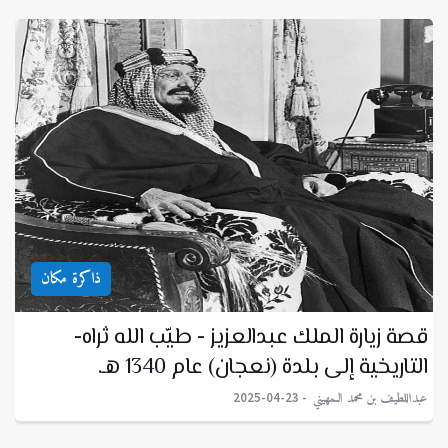
ذاكرة مكان
قصة زيارة الملك عبدالعزيز - طيّب الله ثراه-
التاريخية إلى بلدة (نعجان) عام 1340 هـ.
عبداللطيف بن محمد الـمهيني
2025-04-23