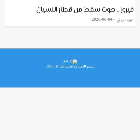
فيروز .. صوت سقط من قطار النسيان.
عهود عريشي
2026-06-04
جميع الحقوق محفوظة © 2025