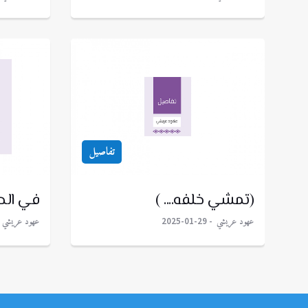
تفاصيل
(تمشي خلفه.... )
في الح
عهود عريشي
عهود عريشي
2025-01-29