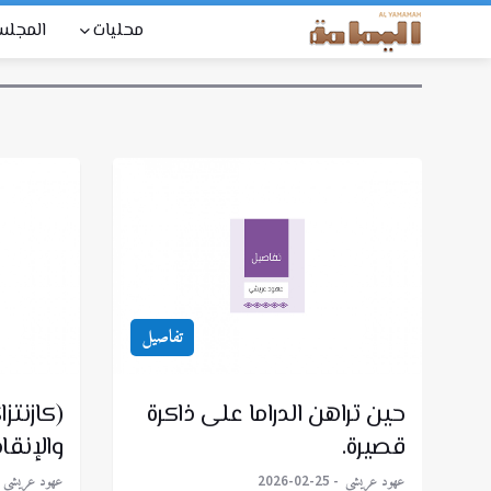
محليات
المجل
تفاصيل
حين تراهن الدراما على ذاكرة
(كازنتزا
قصيرة.
والإنقا
عهود عريشي
عهود عريشي
2026-02-25