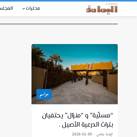
محليات
المجل
مواسم
“مسلّية” و “منزال” يحتفيان
بتراث الدرعية الأصيل .
اليمامة خاص
2026-01-05