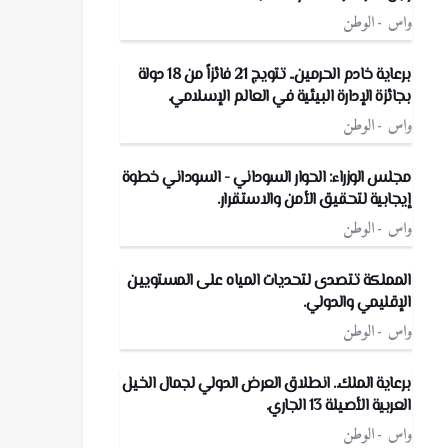
واس
الوطن
برعاية خادم الحرمين.. تتويج 21 فائزاً من 18 دولة
بجائزة الإدارة البيئية في العالم الإسلامي.
واس
الوطن
مجلس الوزراء: الحوار السوداني - السوداني خطوة
إيجابية لتحقيق الأمن والاستقرار.
واس
الوطن
المملكة تتصدى لتحديات المياه على المستويين
الإقليمي والدولي.
واس
الوطن
برعاية الملك.. انطلاق العرض الدولي لجمال الخيل
العربية الأصيلة 13 الجاري.
واس
الوطن