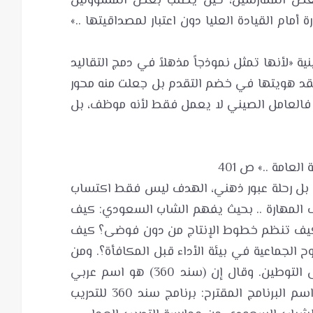
بعض الممارسين، حين يطلب بعض المسؤولين
 أمام القيادة العليا دون اعتبار لمصداقيتها ..»
ية «لأنها تمثل نموذجاً مذهلاً في دمج التقاليد
 تفقد هويتها في خضم التقدم بل جعلت منه محور
م، فالعامل الصيني لا يعمل فقط لأنه موظف، بل
عادياً .. بل رحلة عبور ذهني، الهدف ليس فقط اكتساب
ف المهارة .. بحيث يفهم الشاب السعودي: كيف
 كيف تنظم خطوط الإنتاج من دون فوضى؟ كيف
ح الجماعية في بيئة الأداء قبل المكافأة؟. ومن
ثم العودة إلى الوطن: من الانبهار إلى التوطين. وقال إن (سند 360) هو اسم عربي
أصيل، يوحي بالدعم والتمكين، وقال: اسم البرنامج المقترح: برنامج سند 360 للتدريب