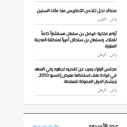
مصائد نحل تتحدى التضاريس منذ مئات السنين.
واس
التقرير
أوامر ملكية: فيصل بن سلمان مستشاراً خاصاً
للملك.. وسلمان بن سلطان أميراً لمنطقة المدينة
المنورة.
واس
الوطن
مجلس الوزراء يعرب عن تقديره لجهود ولي العهد
في قيادة ملف استضافة معرض إكسبو 2030..
ويشكر الدول المصوتة للمملكة.
واس
الوطن
عدد الأسبوع
الأعداد السابقة