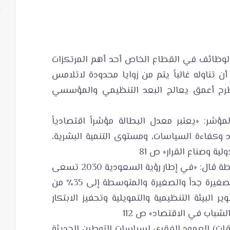
الوظائف في القطاع الخاص أحد أهم المرتكزات
أن تناوله غالباً يتم من زوايا محدودة لاتلامس
لطرح أعمق يعالج البعد التنظيمي والمؤسسي
شر: «يعتبر معدل البطالة مؤشراً اقتصادياً
وكفاءة السياسات، ومستوى التنمية البشرية،
وعن أهمية المنشآت الصغيرة والمتوسطة قال: «في إطار رؤية السعودية 2030 تسعى
المملكة إلى رفع مساهمة المنشآت الصغيرة جداً والصغيرة والمتوسطة إلى 35٪ من
 البيئة التنظيمية والتمويلية وتحفيز الابتكار
ت) العمود الفقري لسياسات التوطين الحديثة