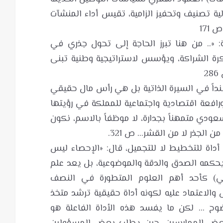
لية تصنيف وتحفيز الزامية، تقيس أداء المنشآت
«.. من هنا تبرز الحاجة إلى تحول جذري في
كرة الشراكة، ويؤسس لاستراتيجية وطنية تبنى
داً في السيرة الذاتية بل هي رأس مال حقيقي
رافعة اقتصادية واجتماعية للمملكة في رؤيتها
عودي متمهناً بجدارة، لا موظفاً بالاسم، نكون
أداة للتخطيط لا للتجميل، قال: «الإحصاء ليس
حكمه الصدق والدقة والموضوعية، بل يعد علم
اضي) كأحد أهم العلوم المتطورة في النصف
ل والاعتماد عليه لكونه أداة حقيقية ترشد متخذ
وح ... لكن ما يفسد هذه الأداة الفاعلة هو