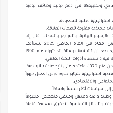
تصادي وتطبيقها في دعم توليد وظائف نوعية
 والرسوم البيانية، والمراجع والمصادر. قال إنه
استشار بعض أصحاب الخبرة والمهتمين، فعاد في العام الماضي 2025 ليستأنف
الكتابة في موضوع السعودة من جديد بعد أن ناقشها برسالة الدكتوراه عام 1990
وقد استعرض خطط التنمية الخمسية من عام 1970، واعتمد على الإحصاءات الرسمية،
قضية استراتيجية تتجاوز حدود فرص العمل مروراً
 وطنية واعية وهيكل وظيفي متخصص، مدعوماً
يات والركائز الأساسية لتحقيق سعودة فاعلة