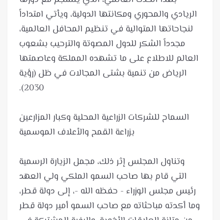
بهذا الحدث العالمي، الذي ينسجم مع دورها
الريادي والمحوري ومكانتها الدولية، ويأتي امتداداً
لنجاحاتها المتوالية في تنظيم المحافل العالمية،
مجدداً الشكر للدول المصوتة والترحيب بشعوب
العالم للاطلاع على ما تشهده المملكة وعاصمتها
الرياض من تنمية بشتى المجالات في ظل (رؤية
السماح للشركات الزراعية المحلية وكبار المزارعين
وتناول المجلس إثر ذلك، مجمل الزيارة الرسمية
التي قام بها صاحب السمو الملكي ولي العهد
رئيس مجلس الوزراء - حفظه الله -، إلى دولة قطر،
وما أكدته مباحثاته مع صاحب السمو أمير دولة قطر