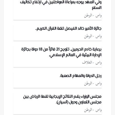
ولي العهد يوجه بمراعاة المواطنين في ارتفاع تكاليف
السلع
واس
الوطن
جائزة الأمير خالد الفيصل للغة القرآن الكريم..
واس
الوطن
برعاية خادم الحرمين.. تتويج 21 فائزاً من 18 دولة بجائزة
الإدارة البيئية في العالم الإسلامي.
واس
الغلاف
رجل الدولة والمهام الصعبة.
واس
الوطن
مجلس الوزراء يقدر النتائج الإيجابية لقمة الرياض بين
مجلس التعاون ودول (آسيان).
واس
الوطن