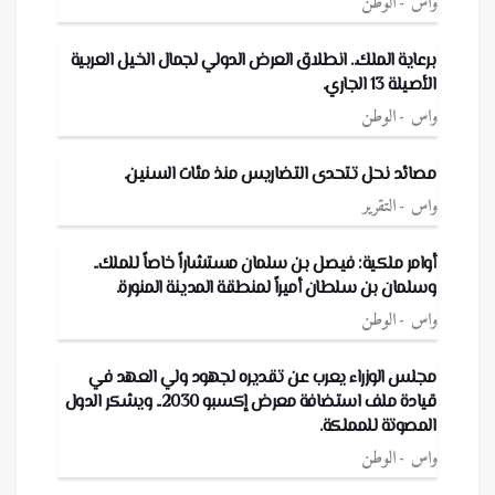
واس
الوطن
برعاية الملك.. انطلاق العرض الدولي لجمال الخيل العربية
الأصيلة 13 الجاري.
واس
الوطن
مصائد نحل تتحدى التضاريس منذ مئات السنين.
واس
التقرير
أوامر ملكية: فيصل بن سلمان مستشاراً خاصاً للملك..
وسلمان بن سلطان أميراً لمنطقة المدينة المنورة.
واس
الوطن
مجلس الوزراء يعرب عن تقديره لجهود ولي العهد في
قيادة ملف استضافة معرض إكسبو 2030.. ويشكر الدول
المصوتة للمملكة.
واس
الوطن