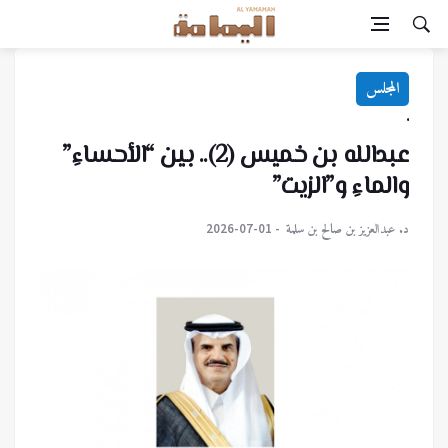
المجلس
.
عبدالله بن خميس (2).. بين “الأحساءِ”
والماءِ و”الزيت”
د. عبدالعزيز بن صالح بن سلمة
2026-07-01