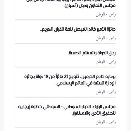
مجلس التعاون ودول (آسيان).
واس
الوطن
جائزة الأمير خالد الفيصل للغة القرآن الكريم..
واس
الوطن
رجل الدولة والمهام الصعبة.
واس
الوطن
برعاية خادم الحرمين.. تتويج 21 فائزاً من 18 دولة بجائزة
الإدارة البيئية في العالم الإسلامي.
واس
الوطن
مجلس الوزراء: الحوار السوداني - السوداني خطوة إيجابية
لتحقيق الأمن والاستقرار.
واس
الوطن