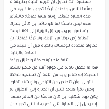
مستمرة. أنت تحاول أن تترجم الحياة بطريقة لا
يملّها الناس، وتحاول أيضًا تدوين ما ترى». في
هذه العبارة تتكثف رؤيته كلها تقريبًا: فالشاعر
عنده ليس ناسخًا لما هو قائم، بل كائن يتحرك
باستمرار، ويرى، ويحوّل الرؤية إلى لغة. ليست
الكتابة إذن نوعًا من الزينة، ولا ترفًا ثقافيًا، بل
محاولة متجددة للإمساك بالحياة قبل أن تتبدد في
هذا ما يجعل باوند في حواره أكثر من منظر للشعر
الحديث؛ إنه شاعر يريد من اللغة أن تستعيد حدتها
الأولى، وأن تتخلص من التراخي والإنشاء الفارغ.
وحين نقرأ كلامه نتبين أن انحيازه إلى الاختزال لم
يكن نزوة شكلية، بل كان موقفًا من العالم نفسه.
إنه يميل إلى العبارة التي تصيب، لا التي تدور حول