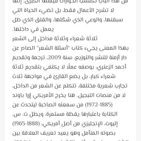
من هذا الباب تكتسب الحوارات قيمتها الكبرى: إنها
لا تشرح الأعمال فقط، بل تضيء الحياة التي
سبقتها، والوعي الذي شكّلها، والقلق الذي ظل
بهذا المعنى يجيء كتاب “أسئلة الشعر” الصادر عن
دار أزمنة للنشر والتوزيع، سنة 2009، ترجمة وتقديم
أحمد الزعتري، بوصفه عملًا لا يكتفي بتقديم ثلاثة
شعراء كبار، بل يضع القارئ في مواجهة ثلاث
تجارب شعرية مختلفة، تتكلم عن الشعر من الداخل،
لا من منصات التبجيل. هنا يخرج الأمريكي إزرا باوند
(1885-1972) من سمعته الصاخبة ليتحدث عن
الكتابة باعتبارها يقظة مستمرة، ويطل ت. س.
إليوت، الإنجليزي من أصل أمريكي، (1888-1965)
بصوته المتأمل وهو يعيد تعريف العلاقة بين