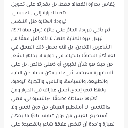
يُقاس بحرارة انفعاله فقط، بل بقدرته على تحويل
ثم يأتي نيرودا، الحائز على جائزة نوبل سنة 1971،
ليبدل نبرة الكتابة كلها، لا لأنه أقل عمقًا من
الشاعرين الآخرين، بل لأنه يحمل ذلك العمق في
لغة أكثر التصاقًا بالحياة. في حواره لا يظهر الشعر
من حيث هو شأن نخبوي أو ذهني خالص، بل على
أنه ضرورة معيشة، شيء لا يمكن فصله عن الحب،
والطبيعة، والسياسة، والناس، والتجربة اليومية.
ولهذا تبدو إحدى أجمل عباراته في الحوار ومن
أكثرها بساطة وصدقًا: «بالنسبة لي، فهي
كالتنفس. لا أستطيع العيش من دون نفس ولا
أستطيع العيش من دون كتابة». نادرًا ما يمكن
لعبارة واحدة أن تلخص علاقة شاعر بالقصيدة على