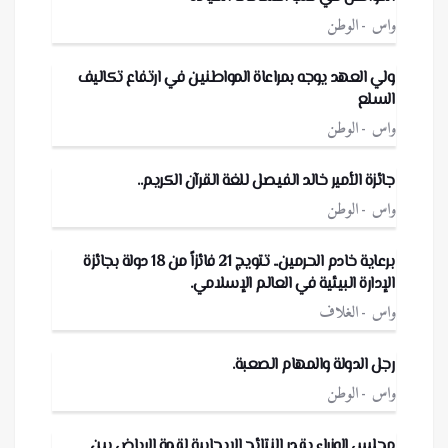
واس
الوطن
ولي العهد يوجه بمراعاة المواطنين في ارتفاع تكاليف
السلع
واس
الوطن
جائزة الأمير خالد الفيصل للغة القرآن الكريم..
واس
الوطن
برعاية خادم الحرمين.. تتويج 21 فائزاً من 18 دولة بجائزة
الإدارة البيئية في العالم الإسلامي.
واس
الغلاف
رجل الدولة والمهام الصعبة.
واس
الوطن
مجلس الوزراء يقدر النتائج الإيجابية لقمة الرياض بين