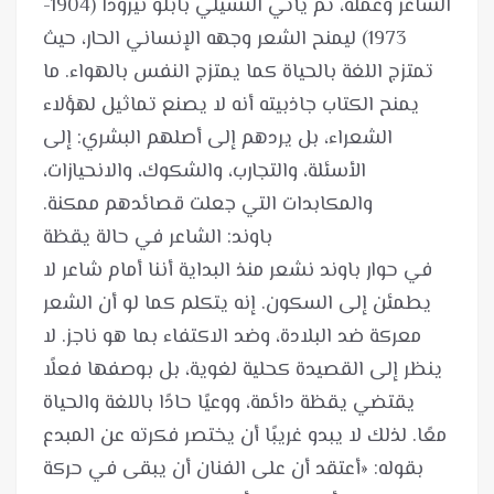
الشاعر وعمله، ثم يأتي التشيلي بابلو نيرودا (1904-
1973) ليمنح الشعر وجهه الإنساني الحار، حيث
تمتزج اللغة بالحياة كما يمتزج النفس بالهواء. ما
يمنح الكتاب جاذبيته أنه لا يصنع تماثيل لهؤلاء
الشعراء، بل يردهم إلى أصلهم البشري: إلى
الأسئلة، والتجارب، والشكوك، والانحيازات،
في حوار باوند نشعر منذ البداية أننا أمام شاعر لا
يطمئن إلى السكون. إنه يتكلم كما لو أن الشعر
معركة ضد البلادة، وضد الاكتفاء بما هو ناجز. لا
ينظر إلى القصيدة كحلية لغوية، بل بوصفها فعلًا
يقتضي يقظة دائمة، ووعيًا حادًا باللغة والحياة
معًا. لذلك لا يبدو غريبًا أن يختصر فكرته عن المبدع
بقوله: «أعتقد أن على الفنان أن يبقى في حركة