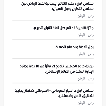
مجلس الوزراء يقدر النتائج الإيجابية لقمة الرياض بين
مجلس التعاون ودول (آسيان).
واس
الوطن
جائزة الأمير خالد الفيصل للغة القرآن الكريم..
واس
الوطن
رجل الدولة والمهام الصعبة.
واس
الوطن
برعاية خادم الحرمين.. تتويج 21 فائزاً من 18 دولة بجائزة
الإدارة البيئية في العالم الإسلامي.
واس
الوطن
مجلس الوزراء: الحوار السوداني - السوداني خطوة إيجابية
لتحقيق الأمن والاستقرار.
واس
الوطن