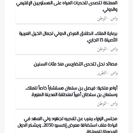
المملكة تتصدى لتحديات المياه على المستويين الإقليمي
والدولي.
واس
الوطن
برعاية الملك.. انطلاق العرض الدولي لجمال الخيل العربية
الأصيلة 13 الجاري.
واس
الوطن
مصائد نحل تتحدى التضاريس منذ مئات السنين.
واس
التقرير
أوامر ملكية: فيصل بن سلمان مستشاراً خاصاً للملك..
وسلمان بن سلطان أميراً لمنطقة المدينة المنورة.
واس
الوطن
مجلس الوزراء يعرب عن تقديره لجهود ولي العهد في
قيادة ملف استضافة معرض إكسبو 2030.. ويشكر الدول
المصوتة للمملكة.