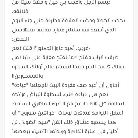
تبسم الرجل وأعجب بي حين وافقت شيئا من
نجحت الخطة ومضت العلاقة مطردة حتى جاء اليوم
الذي أصعد فيه سلالم عمارة قديمة فيتهامس
طرقت الباب ففتح كما تفتح مغارة علي بابا لمن
يملك كلمت السر فقط ليقتحم عالم أولئك السحرة
أحاول أن أعيد صف مفردة البيت لأجعلها "عيادة"
نعم هي عيادة كتب، لسطوة البياض ورائحة
النظافة كل هذا تلاقح مع الضوء القاهري الساقط
أسفل النوافذ فتذكرت لوحات "خواكين سورويا" أو
كما يسميه عشاق ذلك الفن "سيد الضوء".. لن
أطيل في عبثية الذاكرة وربطها الأشياء ببعضها