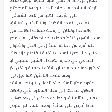
تسأل عن ذلك إذ تملي عليه الخلوة اليومية لهذه
الأرواح السابحة في ذرات الكون بنومها المصطنع
بلغت بي نهمة الفضول وأنا الكتبي العاشق
والمريد الولهان أن رفعت سماعة الهاتف في
مساء قاهري قائظ فحدثت أحد أصدقائي في مصر
فلم أفرغ من ديباجة السؤال عن الحال والأحوال
حتى كنا نضع اللمسات الأخيرة لاقتحام عزلة ذلك
الصوفي في مغارة الكتب أو الشيخ الستيني أو
الدكتور كما يسميه جيران شقته الصغيرة والذي نذر
غادرت مطار الملك خالد الدولي بالرياض، مشتت
الذهن، متوجها إلى مطار القاهرة، لأني جابهت
لماذا أحرص على لقائه؟! وبعد اللقاء، لم الحرص