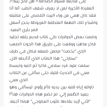
على متابعة مشوار الصداقة؟! هل لألج بيته؟!،
المفردة الأخيرة لمن لا يعرف شغف الكتب. أما أنا
فقد كان همي من وراء البيت التلصص على مكتبته
واشباع تلك النهمة المتطلبة المربوطة بحجر أسفل
وضعت بعض الدولارات طي كتاب قديم يلفه تجليد
فاخر مذهب ووقفت على طريق هذا الحوت الصعب
الذي "بخصت" مكمن ضعفه فكان في طرف
سلمت عليه، فرد سلامي فاترا ثم انتبه وتبسط
معي في الحديث قليلا حتى سألني عن الكتاب
ناولته إياه قلبه بين يديه كأم رؤوم، ليسألني وهو
"لأني أريد بقاءها كثوب المكوجي" هكذا أجبته،