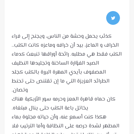
كذئب يحمل وحشة من الناس، ويجنح إلى فراء
الخراف و الماعز، بيد أن خرافه وماعزه كانت الكتب..
الكتب فقط هي مطلبه. رائحة أوراقها تنبعث كدماء
الصيد الفوّارة الساخنة وتجليدها النظيف
المصفوف بأيدي المهرة البررة بالكتب كجلد
الطرائد العزيزة التي ما إن تقتنص حتى تحنط
كان حماه قاهرة المعز وحرمه سور الأزبكية هناك
هكذا كنت أسمع عنه، وأن حياته مجلوة بماء
المطهر لشدة حرصه على النظافة وأما الترتيب فلا