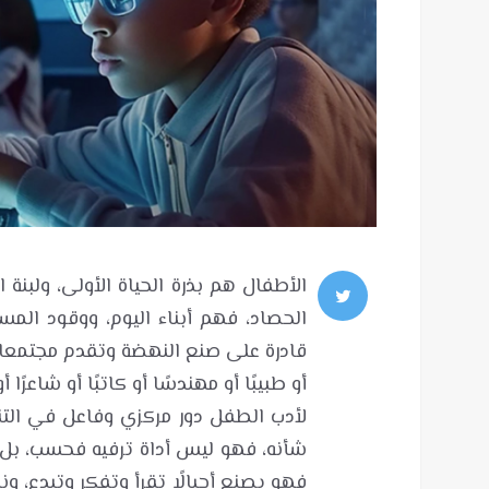
الأطفال هم بذرة الحياة الأولى، ولبنة المجتمع، وركيزة الأمم، وحسبما كان الزرع، يكون الحصاد، فهم أبناء اليوم، ووقود المستقبل، وتنشئتهم الثقافية السليمة، تخرج أجيالًا قادرة على صنع النهضة وتقدم مجتمعاتهم، فالصغير اليوم، سيكبر غدًا، وسيكون قائدًا أو طبيبًا أو مهندسًا أو كاتبًا أو شاعرًا أو عاملًا أمينًا. لأدب الطفل دور مركزي وفاعل في التنشئة السليمة للطفل، وينبغي عدم التقليل من شأنه، فهو ليس أداة ترفيه فحسب، بل مشروع وطني وتربوي، يجب أن يُحتضن ويُنمّى، فهو يصنع أجيالًا تقرأ وتفكر وتبدع، ونحن بحاجة إلى شراكات بين الأسرة، والمؤسسات التعليمية، والمبدعين من الكتّاب؛ لصناعة أدب يرتقي بعقول أطفالنا، ويواكب متغيرات العصر. فى هذا التحقيق المهم، نتناول أدب الطفل وتحدياته المعاصرة فى ظل الثورة التقنية العالمية، وعلاقته بالمتغيرات التكنولوجية الحديثة، وتأثيراته الدائمة في مجال النشر الورقي والتقني، وآراء المتخصصين من الكتاب والتربويين والثقافيين والشعراء وحتى الأطباء والتقنيين. انسحاب الكتب والورقيات من الساحة العالمية: تقول الدكتورة حصة العوضي: ليس غريبًا على المهتمين والمختصين بأدب الطفل وثقافته، القلق الشديد بشأن ما يحدث في التطورات المتتالية للأنظمة التقنية في العالم منذ العقود الأخيرة من الزمن، وما تلاه من استغناء الجزء الكبير من البشر عن التواصل المباشر بين بعضهم البعض، حيث لا يختلف في ذلك الكبار والصغار، ولا الغني والفقير، ولا القريب والبعيد. فمنذ انطلاق الثورة الأخيرة للتقنية الإلكترونية مع اندماج ما يطلق عليه بالذكاء الصناعي الذي غزا الأجهزة المحمولة بسماته الجديدة، والتي لن تشهد إلا على انحدار ما يسمى بالإبداع الفني والثقافي على مستوى العالم، وكذلك التطور الطبيعي لنمو أدمغة الصغار من خلال البحث عن الأمور اليسيرة والسهلة في حل المشاكل والعقبات، مع تغييب العقل الإنساني ومهمته في إدارة وحماية إدراك البشر في جميع مراحله التطورية والإنتاجية. الأمر يبدو للبعض مجرد انتقال من مرحلة تقنية إلى أخرى أكثر سهولة ومواكبة لتسيير أمورهم وحاجياتهم، بينما هي في الحقيقة المعضلة الأكبر التي يُمكنها أن تدمر التفكير الإنساني، دون التعبير عن مشاعره وأحاسيسه، وإطلاق العنان للأجهزة الإلكترونية لتحتل حياته وإدراكه وتفكيره . وأضافت “حصة”، أن الكتب والورقيات، ابتدأت تنسحب من الساحة العالمية، وهي تجر خلفها بقايا الفشل الذريع التي منيت به في الألفية الجديدة، مع اندحار الأقلام البشرية، والخيال الطبيعي، والمشاعر الإنسانية، لاستبدالها بعقول أخرى، لا تشعر، ولا تتألم، ولا تجيد التعامل عما هو في الأعماق البشرية من طموحات وأحلام كثيرة، ولم يأت ذلك إلا مما صنعته الأيدي البشرية، بمساعدة الذكاء الطبيعي. منذ أن بدأت تلك العقود المنذرة باحتلال التكنولوجيا الحديثة والمتطورة، وسعيها للقضاء على كل خلية وقطرة دم إنسانية وبشرية، حتى اختلت معايير الثقافة والتربية والنضوج، ما أدرى إلى زعزعة أركان العديد من دور النشر العربية والعالمية خوفًا من احتضارها أمام معدات التقنية الحديثة والذكاء القادم منها، ولم تكن دور النشر الخاصة بكتب الطفل والنشء ببعيد عن ما يحدق بها من أخطار جسيمة في مجال تطور صناعة الثقافة الخاصة بالأطفال على مستوى العالم كله . ورغم كل ذلك القلق الذي يتجاوز الحدود والعناوين، والسعي للتدمير الشامل للقوة الفكرية والإبداعية والاجتماعية في كل نطاق، فقد انقطعت الصلات البشرية بكل أنماطها من المجتمعات التي ابتليت بداء التكنولوجيا الرقمية، ومواقع التواصل الاجتماعي، التي قضت حتى على مجرد التواصل بالأعين، لانغماسها ليلًا ونهارًا في متابعة الشاشات الصغيرة والكبيرة وفي كل مكان. لدرجة أن أفراد البيت الواحد ما عاد يتعرف بعضهم على بعض، فما بالنا بالمجتمعات الكبيرة التي انهارت فيها العلاقات البشرية النابضة ليحل محلها الجمود الذي يصل إلى حد اللامبالاة في أكثر الأحيان. أدب الطفل.. صناعة الوعي من المهد: أمل مطلق الحربي، باحثة دكتوراة - أصول تربية، تقول: يُعدّ أدب الطفل حجر الأساس في بناء الشخصية منذ الطفولة المبكرة؛ فهو أداة تنوير تُسهم في ترسيخ القيم، وتوسيع المدارك، ومن هذا المنطلق، قدمتُ مجموعة من الأعمال المسرحية التي تمزج بين الترفيه والفكرة الهادفة، موجهة للأطفال من عمر 6 إلى 15 سنة، ومن أبرزها “حسام ورحلة الزمان”، والتي قدمت كنص في جمعية الثقافة والفنون بالدمام، تناولت فيها مفاهيم الهوية والانتماء، و”حزام ناسف” التي مثّلت ضمن فعاليات المسرح المدرسي للتوعية بخطر التطرف بأسلوب مبسّط، يناسب وعي الطفل، وكذلك “ضد مجهول” التي تناولت بجرأة قضايا اجتماعية تمس واقع الطفل العربي. وسعيتُ إلى تبسيط المفاهيم التعليمية من خلال “مسرحية عجيبة في رحلة العجائب”، حيث خضعت الشخصية “عجيبة” لرحلة داخل مدينة التعجب، بهدف مساعدة الأطفال على فهم قواعد النحو ومعرفة الأفعال التي يجوز التعجب منها مباشرة أو عبر فعل مساعد، في قالب قصصي مشوّق. وأكدت “الحربى”، أن أدب الطفل ليس أداة ترفيه فحسب، بل مشروع وطني وتربوي يجب أن يُحتضن ويُنمّى، فهو يصنع أجيالًا تقرأ، تفكر، وتبدع. أما الدكتور سامي الشيخ محمد، أستاذ الأخلاق والحضارة واللاهوت وعلم اجتماع المستقبل بجامعة دمشق، فقال: إن هناك تحديات معاصرة تُواجهها الأسرة والمجتمع، في عملية التنشئة الاجتماعية للأطفال، وهو الأمر الذي يقت