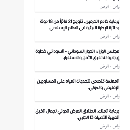
واس
الوطن
برعاية خادم الحرمين.. تتويج 21 فائزاً من 18 دولة
بجائزة الإدارة البيئية في العالم الإسلامي.
واس
الوطن
مجلس الوزراء: الحوار السوداني - السوداني خطوة
إيجابية لتحقيق الأمن والاستقرار.
واس
الوطن
المملكة تتصدى لتحديات المياه على المستويين
الإقليمي والدولي.
واس
الوطن
برعاية الملك.. انطلاق العرض الدولي لجمال الخيل
العربية الأصيلة 13 الجاري.
واس
الوطن