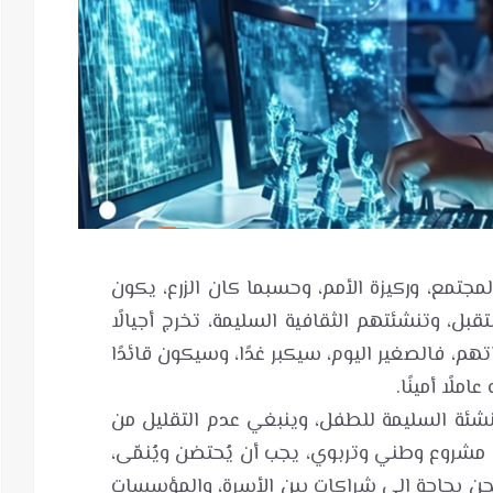
ضي من الكُتاب والأدباء والمثقفين العاملين في ميدان أدب الأطفال، ضرورة أن يكون أدب الطفل أدبًا هادفًا، يستهدف بناء شخصية الطفل بناءً سليمًا متينًا معززًا بالقيم الاجتماعية والتربوية والأخلاقية التي تسهم إسهامًا فاعلًا في تنمية الجوانب الإيجابية المختلفة في حياة الطفل، فالتركيز على نشر قيم التعاون والمحبة والصدق والاحترام والتسامح والوفاء ومحبة الأوطان والبذل والعطاء والتفوق في التعليم وميادين الحياة المختلفة، وإبراز الآثار السلبية الضارة الناجمة عن نشر المفاهيم والسلوكيات الخاطئة، في النصوص الأدبية وقصص الأطفال ووسائل الإعلام المرئية والمسموعة والمقروءة. وأضاف “الشيخ”، أن لأدب الطفل دورًا مركزيًا فاعلًا في التنشئة السليمة للطفل ينبغي عدم التقليل من شأنها. جيل ألفا بحاجة إلى كتب غير تقليديه: وقالت إيمان راشد فارس: تمضي السنوات وتتطور وتختلف الأجيال عن الأجيال التي سبقتها، نجد هوة الاختلاف تتسع عامًا بعد عام، أطفال اليوم، جيل ألفا، نشأوا على التكنولوجيا الحديثة مع ما يُصاحبها من مميزات، مثل القدرة على سرعة التفكير وإيجاد الحلول، هذا الجيل الحديث من الأطفال لا تستهويه الكتب التقليدية، إنه في حاجة لما يُواكب تفكيره، هو بحاجة لأن نخاطبه بلغة تتناسب مع مفاهيمه ومدركاته التكنولوجية، هم أذكياء جدًا لكنهم بالمقابل يُحبون السرعة في تلقي المعلومة، لا يمتلكون الصبر الكافي لإنهاء قراءة كتاب تقليدي، ولكي نجذبهم للقراءة، يجب أن يكون المحتوى الأدبي، يتناسب مع تطلعاتهم، وأن يكون الكتاب بطباعته مخالفًا لما اعتدنا عليه بالسابق. وأضافت: جيل ألفا بحاجة إلى كتب غير تقليديه، تزرع فيهم القيم الصالحة، نحتاج لدمج الصور المتحركة والموسيقى المبهرة، لمخاطبة عقل الطفل ونفسيته، أن نصنع شيئًا ينتصر على ما يشاهده بشكل يومي على الأجهزة الحديثة، فإن استطعنا ذلك كان لنا أن نحقق نصرًا بإيجاد جيل جديد يحب القراءة وينشأ على المبادئ والقيم، جيل يُبدع في مجالات مختلفة، يحتاج طفل هذا العصر إلى كتاب يتعاملون معه بحذر وفطنة ومهارة، كاتب يجيد مزج سحر الكلمات مع إبهار التكنولوجيا. أما عواطف عبداللطيف، إعلامية وناشطة اجتماعية، فقالت: أدب الطفل ليس مجرد وسيلة للترفيه، بل هو أداة تعليمية وتربوية تُسهم في بناء شخصية الطفل وتنمية خياله والإبحار به لمساراته المستقبلية، وأضافت، لقد اقتحمت التكنولوجيا حياتنا، ودخلت عقول أطفالنا، وغالبية أطفالنا لم يعد يستهويهم ما كان يجذبنا، لأنهم يتعاملون اليوم مع أمور جديدة، لم تكن متاحة في طفولتنا، واليوم هناك شيء مختلف، طروحات بأفكار مختلفة، غالبها يعتمد على الخيال والغرائب وعلى التسالي الإلكترونية، تأتيه بطريقة جذابة أكثر عبر شاشة، باتت جاذبة لسرعتها وخفتها. وأشارت “عواطف” إلى أن أدب الطفل يهدف إلى تعزيز القيم الأخلاقية، وتنمية الخيال، وتوسيع المدارك اللغوية والثقافية. مؤكدة أن أدب الطفل يواجه تحديات معاصرة، تشمل التحول الرقمي والتكنولوجيا، وتفضيل الأطفال للأجهزة الذكية على الكتب الورقية ذات المحتوي المنقح مسبقًا. وترى أنه لتطوير أدب الطفل، لابد من دعم الكتاب المحليين وتوفير منصات لنشر إبداعاتهم .ولابد من توظيف التكنولوجيا بشكل تربوي وهادف، والاهتمام بالترجمة النوعية المنقحة مع تكييف ثقافي لتمييز هذا الاختلاف ومدى تأثيره، وتعزيز الشراكة بين الأسرة والمدرسة، والمؤسسات الثقافية. المعجم الرقمي.. مكان المعجم الورقي: وأوضحت الدكتورة دلال مطر الشامسي، أستاذ مشارك في علوم الأرض، أن أدب الطفل يُواجه اليوم تحديات اضمحلال المخزون اللغوي العربي لدى الأطفال، بالإضافة إلى اختلاف اهتماماتهم واتجاههم نحو ما تعج به تطبيقات التواصل الاجتماعي والألعاب التي يرتكز الكثير منها على لغات أجنبية أو تراجم غير مقبولة في اللغة العربية. كما يُواجه أدب الطفل، تحديات ضعف المناهج المدرسية في الأدب العربي في المراحل الابتدائية والثانوية، حيث اختفت كثير من المصطلحات والتدريبات التي كانت تثري مخزون الطفل اللغوي والأدبي، وأصبح المعجم الرقمي مكان المعجم الورقي الغني الذي كان يحمله الطفل وينهل من مفرداته بأسمائها وأفعالها. وقالت “دلال”: يُواجه المختصون في أدب الطفل صعوبة تتمثل في إقبال الطفل على المادة المقروءة، وهنا يأتي دور الوالدين في تحديد مسار الطفل منذ نعومة أظافره، وإقصاء الأجهزة عنه، وإثراء عقله بمفردات القرآن الكريم، وما يناسب عمره من قصص التراث العربي وما تحمله من حكم عربية وأمثال، لينشأ الطفل قريبًا من لغته، مقبلًا على أدبها الراقي وثقافتها الأصيلة التي تزهر بها تربية النشء. العِلْم في الصغر كالنقش على الحجر: أكدت د. غالية بنت عيسى الزبيدي، من سلطنة عمان، أننا لا نستطيع أن نبني الرؤى المستقبلية إلا بعد أن نستقرئ الواقع جيدًا. وقالت إن المادة الأدبية، مقروءة أو مرئية أو مسموعة، هي النبع الثالث بعد البيت والمدرسة، والتي يستقي منها الطفل ثقافته، وينهل من واحتها الوارفة ما يؤسس فكره ورؤاه، وما يوجه مشاعره وأحاسيسه، وما يقوِّم سلوكه، فمتى ما أولت الحكومات والمدارس والأسر والمجتمعات جل اهتمامها ورعايتها بتلك المادة، كلما كانت أكثر حرصًا على إنتاج طفل ومجتمع وأمة جيدة. وأضافت: إن أدب الطفل يعتمد على أشكال مختلفة من النثر والشعر والقصص والحكايات الخاصة بالأطفال، وبهذا أصبح أدب الأطفال تربويًا وتعليميًا، يساهم في تنمية القدرات الذهنية والعاطفية لدى الطفل . وأشارت إلى أن مقولة “العِلْم في الصغر كالنقش على الحجر” مقولةً صادِقَة، تدلُّ على أنَّ ما يُلقَّن في مرحلة الطفولة يتجذَّر عَميقًا فيها، وأن القصص التي رسخت في الوجدان العربي أكثر من الروايات الفائزة بنوبل، هي قصص السندباد وألف ليلة وليلة والشاطر حسن وأمنا الغولة وغيرها من القصص الموجهة للطفل، وهناك إغفال كبير لأدب الطفل في العالم العربي، وهو يترفع عن مخاطبة الناشئة، إذ يختلف الحال في الغرب، حيث تطبع كتب الأطفال بملايين النسخ، وتحقق مبيعات هائلة وتوزع بنسخ أصلية ثمينة. أما في عالمنا العربي فتهتم الأسرة بشراء لعبة للطفل ولا تشتري له كتابًا، كذلك لا تهتم الجهات المختصة بالبحث عن الكفاءات في الكتابة للطفل وإيجاد التمويل والجهات الداعمة لنشر هذا النتاج. أدب الطفل ودور النشر الربحية: وقالت د. غالية الزبيدي: مما لا شك فيه أن الناشر يبحثُ بالدرجة الأولى عن المكسب، ويلاحظ حركة السوق، وفق مبدأ العرض والطلب والاحتياج، ومن هنا فإن أدب الطفل يأتي ضمن خياراته في النشر، ولكن ما يتطلبه هذا الأدب من أساسيات تتمثَّل في كاتبٍ موهوب، وفنان مبدع، ووسيط طباعي أو تقني جيد، في منظومة متكاملة من الصناعة الأدبية للطفل التي تساوي الصناعات الك