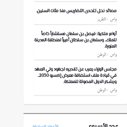
مصائد نحل تتحدى التضاريس منذ مئات السنين.
واس
التقرير
أوامر ملكية: فيصل بن سلمان مستشاراً خاصاً
للملك.. وسلمان بن سلطان أميراً لمنطقة المدينة
المنورة.
واس
الوطن
مجلس الوزراء يعرب عن تقديره لجهود ولي العهد
في قيادة ملف استضافة معرض إكسبو 2030..
ويشكر الدول المصوتة للمملكة.
واس
الوطن
عدد الأسبوع
الأعداد السابقة