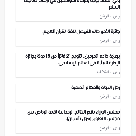
ولي العهد يوجه بمراعاة المواطنين في ارتفاع تكاليف
السلع
واس
الوطن
جائزة الأمير خالد الفيصل للغة القرآن الكريم..
واس
الوطن
برعاية خادم الحرمين.. تتويج 21 فائزاً من 18 دولة بجائزة
الإدارة البيئية في العالم الإسلامي.
واس
الغلاف
رجل الدولة والمهام الصعبة.
واس
الوطن
مجلس الوزراء يقدر النتائج الإيجابية لقمة الرياض بين
مجلس التعاون ودول (آسيان).
واس
الوطن