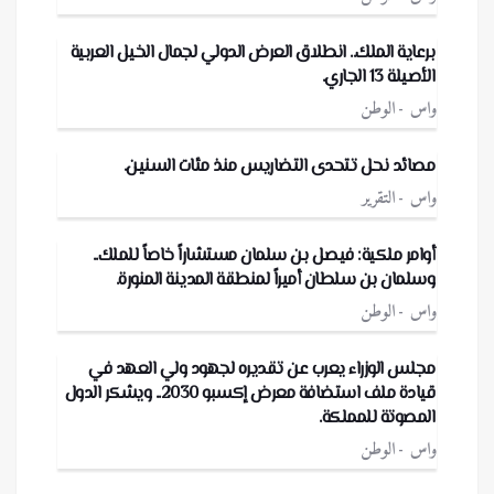
برعاية الملك.. انطلاق العرض الدولي لجمال الخيل العربية
الأصيلة 13 الجاري.
واس
الوطن
مصائد نحل تتحدى التضاريس منذ مئات السنين.
واس
التقرير
أوامر ملكية: فيصل بن سلمان مستشاراً خاصاً للملك..
وسلمان بن سلطان أميراً لمنطقة المدينة المنورة.
واس
الوطن
مجلس الوزراء يعرب عن تقديره لجهود ولي العهد في
قيادة ملف استضافة معرض إكسبو 2030.. ويشكر الدول
المصوتة للمملكة.
واس
الوطن